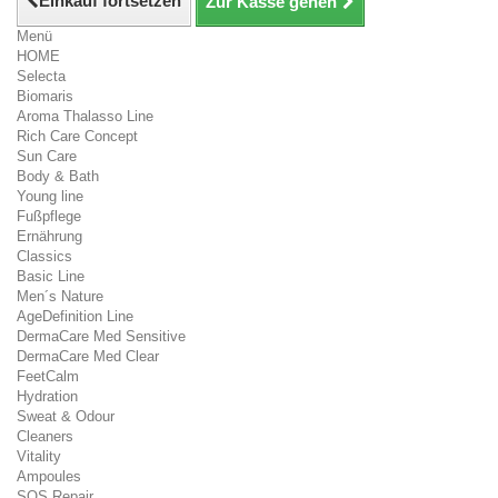
Einkauf fortsetzen
Zur Kasse gehen
Menü
HOME
Selecta
Biomaris
Aroma Thalasso Line
Rich Care Concept
Sun Care
Body & Bath
Young line
Fußpflege
Ernährung
Classics
Basic Line
Men´s Nature
AgeDefinition Line
DermaCare Med Sensitive
DermaCare Med Clear
FeetCalm
Hydration
Sweat & Odour
Cleaners
Vitality
Ampoules
SOS Repair