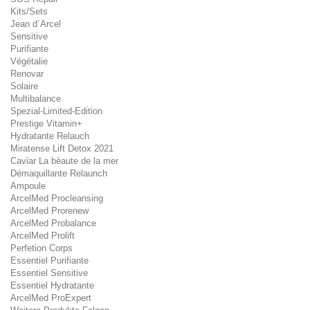
Kits/Sets
Jean d´Arcel
Sensitive
Purifiante
Végétalie
Renovar
Solaire
Multibalance
Spezial-Limited-Edition
Prestige Vitamin+
Hydratante Relauch
Miratense Lift Detox 2021
Caviar La bèaute de la mer
Démaquillante Relaunch
Ampoule
ArcelMed Procleansing
ArcelMed Prorenew
ArcelMed Probalance
ArcelMed Prolift
Perfetion Corps
Essentiel Purifiante
Essentiel Sensitive
Essentiel Hydratante
ArcelMed ProExpert