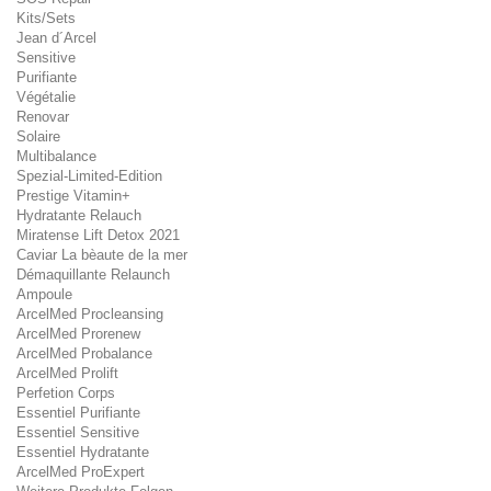
Kits/Sets
Jean d´Arcel
Sensitive
Purifiante
Végétalie
Renovar
Solaire
Multibalance
Spezial-Limited-Edition
Prestige Vitamin+
Hydratante Relauch
Miratense Lift Detox 2021
Caviar La bèaute de la mer
Démaquillante Relaunch
Ampoule
ArcelMed Procleansing
ArcelMed Prorenew
ArcelMed Probalance
ArcelMed Prolift
Perfetion Corps
Essentiel Purifiante
Essentiel Sensitive
Essentiel Hydratante
ArcelMed ProExpert