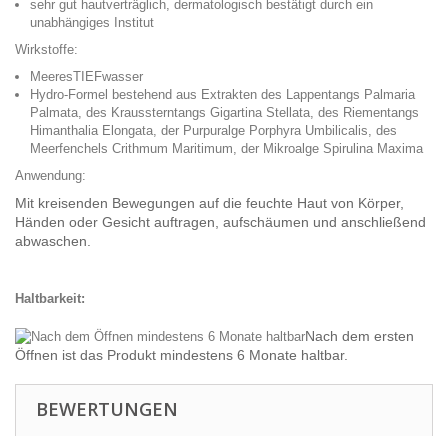
sehr gut hautverträglich, dermatologisch bestätigt durch ein
unabhängiges Institut
Wirkstoffe:
MeeresTIEFwasser
Hydro-Formel bestehend aus Extrakten des Lappentangs
Palmaria
Palmata
, des Kraussterntangs
Gigartina Stellata
, des Riementangs
Himanthalia Elongata
, der Purpuralge
Porphyra Umbilicalis
, des
Meerfenchels
Crithmum Maritimum
, der Mikroalge
Spirulina Maxima
Anwendung:
Mit kreisenden Bewegungen auf die feuchte Haut von Körper,
Händen oder Gesicht auftragen, aufschäumen und anschließend
abwaschen.
Haltbarkeit:
Nach dem ersten
Öffnen ist das Produkt mindestens 6 Monate haltbar.
BEWERTUNGEN