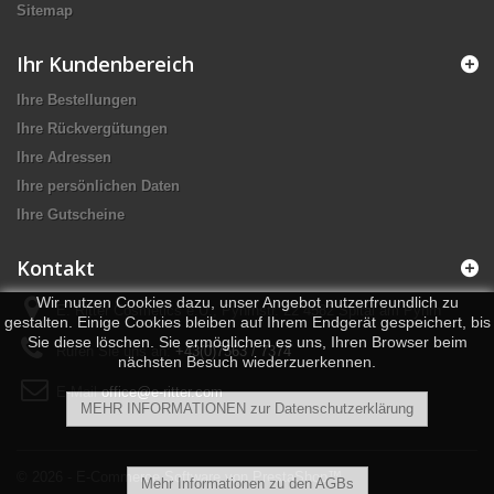
Sitemap
Ihr Kundenbereich
Ihre Bestellungen
Ihre Rückvergütungen
Ihre Adressen
Ihre persönlichen Daten
Ihre Gutscheine
Kontakt
Wir nutzen Cookies dazu, unser Angebot nutzerfreundlich zu
E. Ritter Cosmetics e.U., Pyhrnstr. 22 4582 Spital am Pyhrn
gestalten. Einige Cookies bleiben auf Ihrem Endgerät gespeichert, bis
Sie diese löschen. Sie ermöglichen es uns, Ihren Browser beim
Rufen Sie uns an:
+43(0)7563 / 7374
nächsten Besuch wiederzuerkennen.
E-Mail
office@e-ritter.com
MEHR INFORMATIONEN zur Datenschutzerklärung
© 2026 - E-Commerce Software von PrestaShop™
Mehr Informationen zu den AGBs