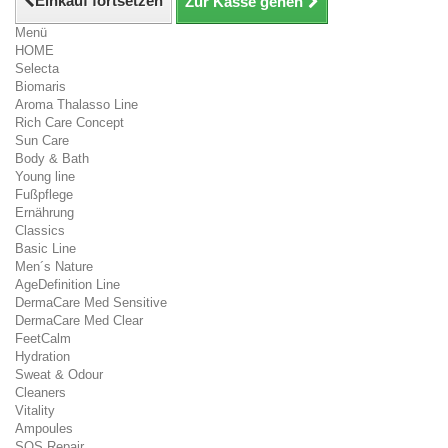
Einkauf fortsetzen
Zur Kasse gehen
Menü
HOME
Selecta
Biomaris
Aroma Thalasso Line
Rich Care Concept
Sun Care
Body & Bath
Young line
Fußpflege
Ernährung
Classics
Basic Line
Men´s Nature
AgeDefinition Line
DermaCare Med Sensitive
DermaCare Med Clear
FeetCalm
Hydration
Sweat & Odour
Cleaners
Vitality
Ampoules
SOS Repair