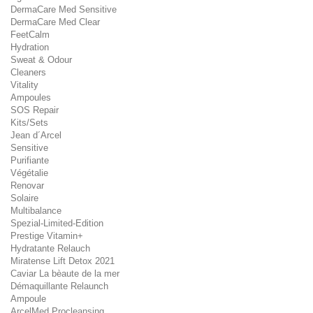
DermaCare Med Sensitive
DermaCare Med Clear
FeetCalm
Hydration
Sweat & Odour
Cleaners
Vitality
Ampoules
SOS Repair
Kits/Sets
Jean d´Arcel
Sensitive
Purifiante
Végétalie
Renovar
Solaire
Multibalance
Spezial-Limited-Edition
Prestige Vitamin+
Hydratante Relauch
Miratense Lift Detox 2021
Caviar La bèaute de la mer
Démaquillante Relaunch
Ampoule
ArcelMed Procleansing