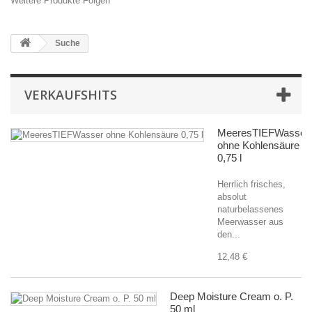
Weitere Produkte Folgen
Suche
VERKAUFSHITS
MeeresTIEFWasser
ohne Kohlensäure
0,75 l
Herrlich frisches,
absolut
naturbelassenes
Meerwasser aus
den...
12,48 €
Deep Moisture Cream o. P.
50 ml