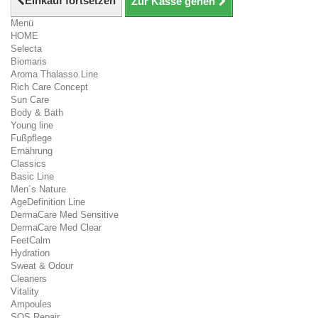
Einkauf fortsetzen
Zur Kasse gehen
Menü
HOME
Selecta
Biomaris
Aroma Thalasso Line
Rich Care Concept
Sun Care
Body & Bath
Young line
Fußpflege
Ernährung
Classics
Basic Line
Men´s Nature
AgeDefinition Line
DermaCare Med Sensitive
DermaCare Med Clear
FeetCalm
Hydration
Sweat & Odour
Cleaners
Vitality
Ampoules
SOS Repair