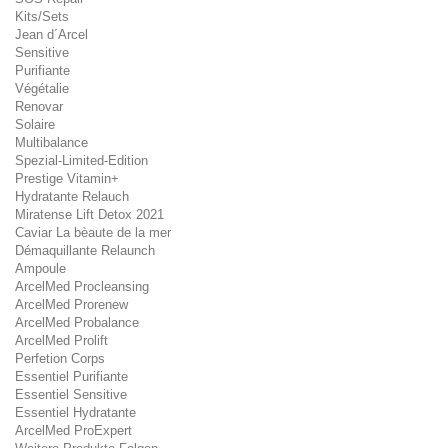
Kits/Sets
Jean d´Arcel
Sensitive
Purifiante
Végétalie
Renovar
Solaire
Multibalance
Spezial-Limited-Edition
Prestige Vitamin+
Hydratante Relauch
Miratense Lift Detox 2021
Caviar La bèaute de la mer
Démaquillante Relaunch
Ampoule
ArcelMed Procleansing
ArcelMed Prorenew
ArcelMed Probalance
ArcelMed Prolift
Perfetion Corps
Essentiel Purifiante
Essentiel Sensitive
Essentiel Hydratante
ArcelMed ProExpert